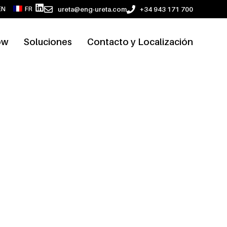
ureta@eng-ureta.com
+34 943 171 700
EN
FR
ow
Soluciones
Contacto y Localización