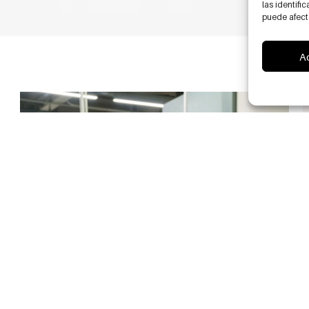
las identifi
puede afecta
A