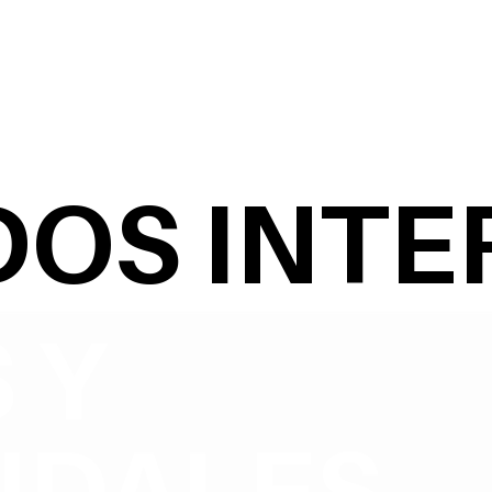
OS INTE
 Y
IDALES