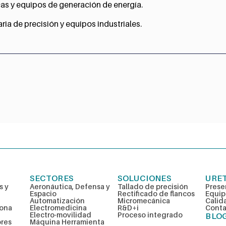
cas y equipos de generación de energía.
ia de precisión y equipos industriales.
SECTORES
SOLUCIONES
URE
s y
Aeronáutica, Defensa y
Tallado de precisión
Prese
Espacio
Rectificado de flancos
Equi
Automatización
Micromecánica
Calid
rona
Electromedicina
R&D+i
Conta
Electro-movilidad
Proceso integrado
BLO
ores
Máquina Herramienta