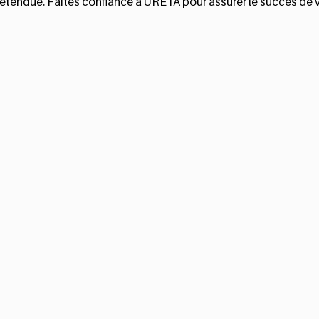
 étendue. Faites confiance à URETA pour assurer le succès de v