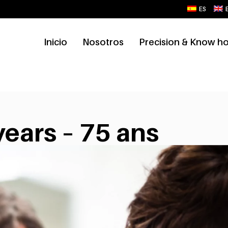
ES
Inicio
Nosotros
Precision & Know h
years – 75 ans