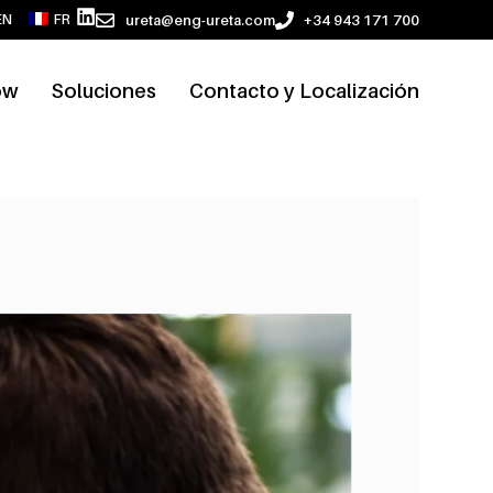
ureta@eng-ureta.com
+34 943 171 700
EN
FR
ow
Soluciones
Contacto y Localización