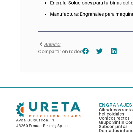
Energía: Soluciones para turbinas eóli
Manufactura: Engranajes para maquinar
Anterior
Compartir en redes
ENGRANAJES
Cilíndricos recto
helicoidales
Cónicos rectos
Avda. Guipúzcoa, 11
Grupo Sinfín Co
48260 Ermua · Bizkaia, Spain
Subconjuntos
Dentados interi