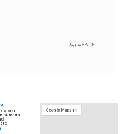
Siguiente
TA
ntación
po humano
ad
cto
G