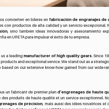
os convierten en líderes en
fabricación de engranajes de a
tes con productos de alta calidad y un servicio excepcional
sión
, sino también ideas innovadoras y asesoramiento e
nfía en URETA para impulsar el éxito de tu empresa.
 us a leading
manufacturer of high quality gears
. Since 1
products and exceptional service. We stand out as a strategic
ce based on our extensive know-how gained from our wide-ran
us un fabricant de premier plan
d’engrenages de haute qu
 des produits de haute qualité et un service exceptionnel. N
renages de précision
, mais aussi des idées novatrices et 