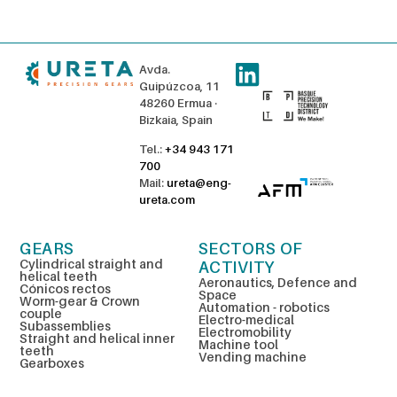
Avda.
Guipúzcoa, 11
48260 Ermua ·
Bizkaia, Spain
Tel.:
+34 943 171
700
Mail:
ureta@eng-
ureta.com
GEARS
SECTORS OF
Cylindrical straight and
ACTIVITY
helical teeth
Aeronautics, Defence and
Cónicos rectos
Space
Worm-gear & Crown
Automation - robotics
couple
Electro-medical
Subassemblies
Electromobility
Straight and helical inner
Machine tool
teeth
Vending machine
Gearboxes