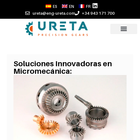
ES
EN
FR
ureta@eng-ureta.com
+34 943 171 700
Soluciones Innovadoras en
Micromecánica: