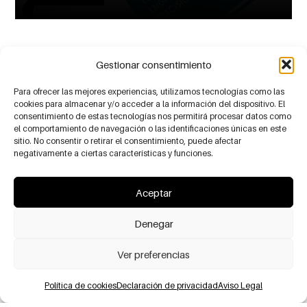
Gestionar consentimiento
Avda.
Guipúzcoa, 11
Para ofrecer las mejores experiencias, utilizamos tecnologías como las
48260 Ermua ·
cookies para almacenar y/o acceder a la información del dispositivo. El
Bizkaia, Spain
consentimiento de estas tecnologías nos permitirá procesar datos como
el comportamiento de navegación o las identificaciones únicas en este
Tel.:
+34 943 171
sitio. No consentir o retirar el consentimiento, puede afectar
700
negativamente a ciertas características y funciones.
Mail:
ureta@eng-
ureta.com
Aceptar
ENGRENAGES
SECTEURS
Denegar
Cylindrique denture
D’ACTIVITÉ
droite et hélicoïdale
Aéronautique, Défense et
Cónicos rectos
espace
Groupe Couronne Sans-fin
Ver preferencias
Automatisation -
Sous-ensembles
robotique
Dentures internes droites
Électro-médical
et hélicoïdales
Política de cookies
Declaración de privacidad
Aviso Legal
Électromobilité
(couronnes planétaires)
Machine-outil
Réducteurs
Distributeur automatique