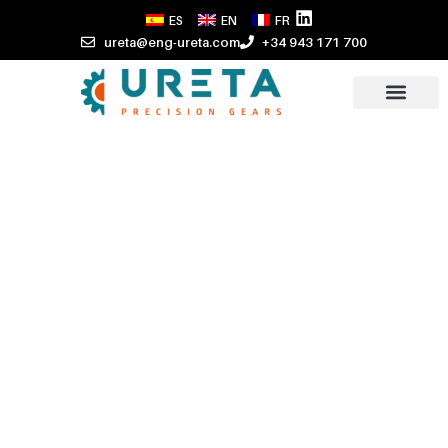
ES
EN
FR
ureta@eng-ureta.com
+34 943 171 700