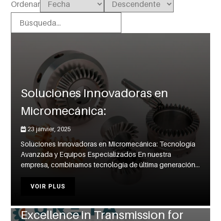
Ordenar
Soluciones Innovadoras en
Micromecánica:
23 janvier, 2025
Soluciones Innovadoras en Micromecánica: Tecnología
Avanzada y Equipos Especializados En nuestra
URETA: Innovación y excelencia
empresa, combinamos tecnología de última generación...
en transmisión por más de 75
VOIR PLUS
años / URETA: Innovation and
Excellence in Transmission for