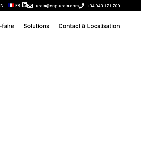
ureta@eng-ureta.com
+34 943 171 700
EN
FR
-faire
Solutions
Contact & Localisation